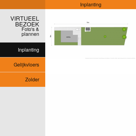
Inplanting
VIRTUEEL
BEZOEK
Foto's &
plannen
Inplanting
Gelijkvloers
Zolder