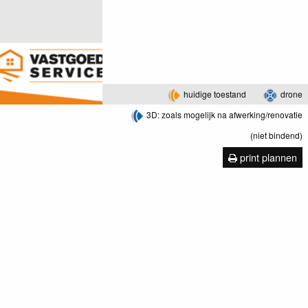
huidige toestand
drone
3D: zoals mogelijk na afwerking/renovatie
(niet bindend)
print plannen